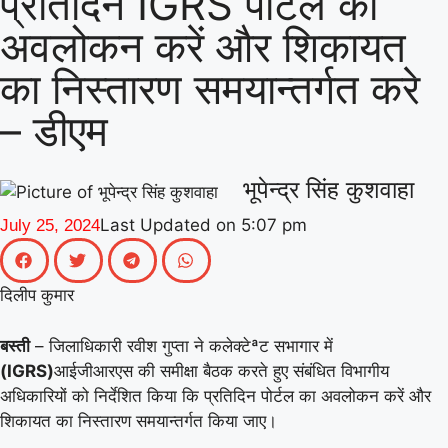
प्रतिदिन IGRS पोर्टल का
|
(माध्यमिक) के जिला समन्वयक का प्रभार
गिनीज
अवलोकन करें और शिकायत
वर्ल्ड रिकॉर्ड की खुशी से गूंजा माय भारत केंद्र, युवाओं
का निस्तारण समयान्तर्गत करे
|
ने कहा- यह हमारी पीढ़ी की उपलब्धि
माय भारत से
– डीएम
जुड़े उड़ान यूथ क्लब के नेचर नीड्स यू अभियान ने
पर्यावरण अनुकूल जीवनशैली पर वैश्विक संवाद को
भूपेन्द्र सिंह कुशवाहा
|
दिया बढ़ावा
MY Bharat के विश्व रिकॉर्ड समारोह
Last Updated on
5:07 pm
July 25, 2024
|
में जब दिखे बागपत के अमन, गर्व से भर उठा यूपी
दिलीप कुमार
बस्ती
– जिलाधिकारी रवीश गुप्ता ने कलेक्टेªट सभागार में
(IGRS)
आईजीआरएस की समीक्षा बैठक करते हुए संबंधित विभागीय
अधिकारियों को निर्देशित किया कि प्रतिदिन पोर्टल का अवलोकन करें और
शिकायत का निस्तारण समयान्तर्गत किया जाए।