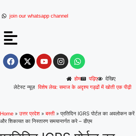
join our whatsapp channel
देखिए
होम
पढ़िए
लेटेस्ट न्यूज़
विशेष लेख: समाज के अदृश्य गड्ढों में खोती एक पीढ़ी
|
UP से बनेगी नई मिसाल: अपना ‘राज्य युवा
|
पुरस्कार’ युवा शक्ति को समर्पित करेंगे अमन
वरिष्ठ
»
»
»
प्रतिदिन IGRS पोर्टल का अवलोकन करें
Home
उत्तर प्रदेश
बस्ती
और शिकायत का निस्तारण समयान्तर्गत करे – डीएम
शिक्षाविद् डॉ. सत्यवीर सिंह को समग्र शिक्षा