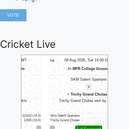
Cricket Live
MT
08 Aug 2026, Sat 14:00 GMT
0
T20
T20
m
At
NPR College Ground
SKM Salem Spartans
⭐
Manc
v
⭐
Trichy Grand Cholas
⭐
ts
Trichy Grand Cholas won by 7 wkts
Manchest
23/10 (19.3)
Skm Salem Spartans
152/9 (20)
Manchester
126/5 (15.5)
Trichy Grand Cholas
155/3 (17)
Southern 