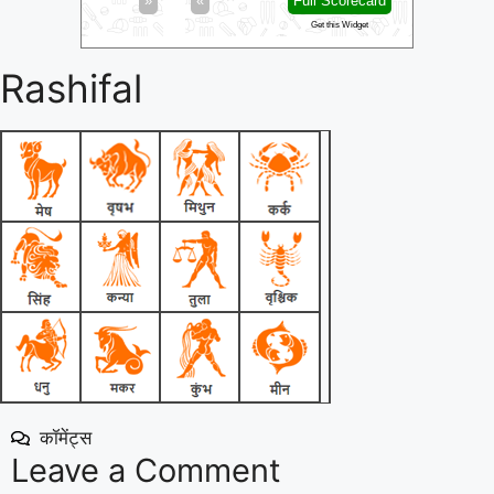
»
«
Full Scorecard
»
«
Get this Widget
Rashifal
कॉमेंट्स
Leave a Comment