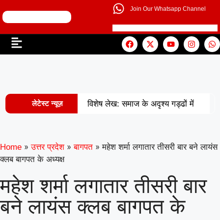
Join Our Whatsapp Channel
लेटेस्ट न्यूज़
विशेष लेख: समाज के अदृश्य गड्ढों में
|
खोती एक पीढ़ी
UP से बनेगी नई
मिसाल: अपना ‘राज्य युवा पुरस्कार’ युवा शक्ति
»
»
»
महेश शर्मा लगातार तीसरी बार बने लायंस
Home
उत्तर प्रदेश
बागपत
क्लब बागपत के अध्यक्ष
|
को समर्पित करेंगे अमन
वरिष्ठ
महेश शर्मा लगातार तीसरी बार
शिक्षाविद् डॉ. सत्यवीर सिंह को समग्र शिक्षा
बने लायंस क्लब बागपत के
(माध्यमिक) के जिला समन्वयक का प्रभार