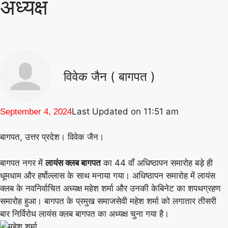
अध्यक्ष
|
गिनीज वर्ल्ड रिकॉर्ड की खुशी से गूंजा माय
भारत केंद्र, युवाओं ने कहा- यह हमारी पीढ़ी
|
की उपलब्धि
माय भारत से जुड़े उड़ान
यूथ क्लब के नेचर नीड्स यू अभियान ने
विवेक जैन ( बागपत )
पर्यावरण अनुकूल जीवनशैली पर वैश्विक संवाद
|
को दिया बढ़ावा
MY Bharat के विश्व
Last Updated on
11:51 am
September 4, 2024
रिकॉर्ड समारोह में जब दिखे बागपत के अमन,
बागपत, उत्तर प्रदेश। विवेक जैन।
|
गर्व से भर उठा यूपी
बागपत नगर में
लायंस क्लब बागपत
का 44 वॉं अधिष्ठापन समारोह बड़े ही
धूमधाम और हर्षोल्लास के साथ मनाया गया। अधिष्ठापन समारोह में लायंस
क्लब के नवनिर्वाचित अध्यक्ष महेश शर्मा और उनकी केबिनेट का शपथग्रहण
समारोह हुआ। बागपत के प्रमुख समाजसेवी महेश शर्मा को लगातार तीसरी
बार निर्विरोध लायंस क्लब बागपत का अध्यक्ष चुना गया है।