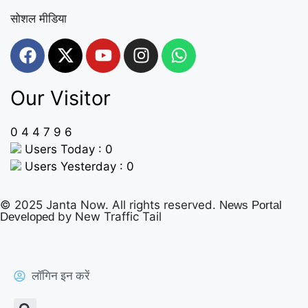
सोशल मीडिया
Our Visitor
0
4
4
7
9
6
Users Today : 0
Users Yesterday : 0
© 2025 Janta Now. All rights reserved.
News Portal
by New Traffic Tail
Developed
लॉगिन इन करें