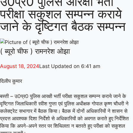
उ0प्र0 पुलिस आरक्षी भर्ती
परीक्षा सकुशल सम्पन्न कराये
वर्ल्ड रिकॉर्ड की खुशी से गूंजा माय भारत केंद्र, युवाओं
जाने के दृष्टिगत बैठक सम्पन्न
ने कहा- यह हमारी पीढ़ी की उपलब्धि
|
माय भारत से
जुड़े उड़ान यूथ क्लब के नेचर नीड्स यू अभियान ने
पर्यावरण अनुकूल जीवनशैली पर वैश्विक संवाद को
( ब्यूरो चीफ ) रामनरेश ओझा
दिया बढ़ावा
|
MY Bharat के विश्व रिकॉर्ड समारोह
August 18, 2024
Last Updated on
6:41 am
में जब दिखे बागपत के अमन, गर्व से भर उठा यूपी
|
दिलीप कुमार
बस्ती – उ0प्र0 पुलिस आरक्षी भर्ती परीक्षा सकुशल सम्पन्न कराये जाने के
दृष्टिगत जिलाधिकारी रवीश गुप्ता एवं पुलिस अधीक्षक गोपाल कृष्ण चौधरी ने
कलेक्ट्रेट सभागार में बैठक किया। बैठक में दोनों अधिकारियों ने शासन से
प्रदत्त आवश्यक दिशा निर्देशो से अधिकारियों को अवगत कराते हुए निर्देशित
किया कि अपने-अपने स्तर पर शिथिलता न बतरते हुए परीक्षा को सकुशल