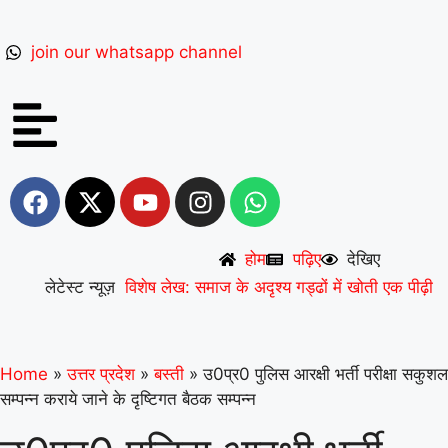
join our whatsapp channel
होम
पढ़िए
देखिए
लेटेस्ट न्यूज़
विशेष लेख: समाज के अदृश्य गड्ढों में खोती एक पीढ़ी
|
UP से बनेगी नई मिसाल: अपना ‘राज्य युवा
पुरस्कार’ युवा शक्ति को समर्पित करेंगे अमन
|
वरिष्ठ
Home
»
उत्तर प्रदेश
»
बस्ती
»
उ0प्र0 पुलिस आरक्षी भर्ती परीक्षा सकुशल
सम्पन्न कराये जाने के दृष्टिगत बैठक सम्पन्न
शिक्षाविद् डॉ. सत्यवीर सिंह को समग्र शिक्षा
(माध्यमिक) के जिला समन्वयक का प्रभार
|
गिनीज