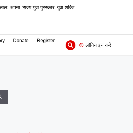
ाल: अपना ‘राज्य युवा पुरस्कार’ युवा शक्ति
|
 (माध्यमिक) के जिला समन्वयक का प्रभार
|
ीढ़ी की उपलब्धि
माय भारत से जुड़े
ry
Donate
Register
|
 संवाद को दिया बढ़ावा
MY Bharat
लॉगिन इन करें