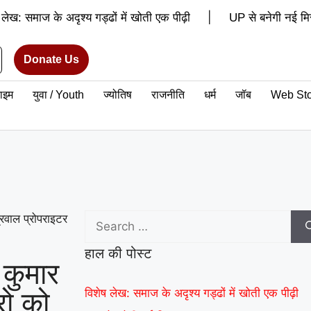
|
 लेख: समाज के अदृश्य गड्ढों में खोती एक पीढ़ी
UP से बनेगी नई मिस
|
ित करेंगे अमन
वरिष्ठ शिक्षाविद् डॉ. सत्यवीर सिंह को समग्र शिक्षा
Donate Us
 वर्ल्ड रिकॉर्ड की खुशी से गूंजा माय भारत केंद्र, युवाओं ने कहा- यह हमारी प
राइम
युवा / Youth
ज्योतिष
राजनीति
धर्म
जॉब
Web Sto
थ क्लब के नेचर नीड्स यू अभियान ने पर्यावरण अनुकूल जीवनशैली पर वैश्विक
|
 रिकॉर्ड समारोह में जब दिखे बागपत के अमन, गर्व से भर उठा यूपी
रवाल प्रोपराइटर
हाल की पोस्ट
 कुमार
रो को
विशेष लेख: समाज के अदृश्य गड्ढों में खोती एक पीढ़ी