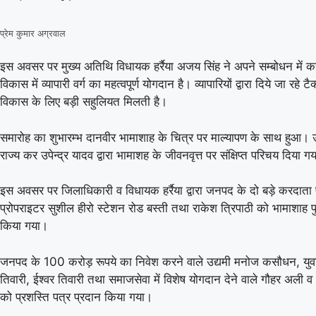
प्रेम कुमार अग्रवाल
इस अवसर पर मुख्य अतिथि विधायक हर्रैया अजय सिंह ने अपने सम्बोधन में क
विकास में व्यापारी वर्ग का महत्वपूर्ण योगदान है। व्यापारियों द्वारा दिये जा रहे 
विकास के लिए बड़ी सहुलियत मिलती है।
09 Aug 2026, Sun 13:30 GMT
T20
T20
At
Lord's
समारोह का शुभारम्भ दानवीर भामाशाह के चित्र पर माल्यापण के साथ हुआ। 
राज्य कर उपेन्द्र यादव द्वारा भामाशह के जीवनवृत्त पर संक्षिप्त परिचय दिया ग
v
BPW
LSW
Match starts at Aug 09, 13:30 GMT
इस अवसर पर जिलाधिकारी व विधायक हर्रैया द्वारा जनपद के दो बड़े करदाता 
प्रोपराइटर सुशील हीरो स्टेशन रोड बस्ती तथा राकेश त्रिपाठी को भामाशाह प
Sun
किया गया।
Wels
जनपद के 100 करोड़ रूपये का निवेश करने वाले उद्यमी मनोज कसौधन, युवा
Sunr
तिवारी, ईश्वर तिवारी तथा समाजसेवा में विशेष योगदान देने वाले गौहर अली 
«
Full Scorecard
»
«
को प्रशस्ति पत्र प्रदान किया गया।
Get this Widget