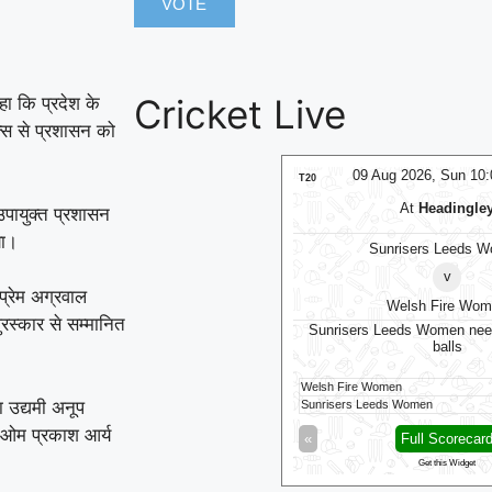
Cricket Live
हा कि प्रदेश के
टैक्स से प्रशासन को
09 Aug 2026, Sun 10:00 GMT
09 Aug 2026, Sun 10
LIVE
ODI
At
Headingley
At
County Gro
उपायुक्त प्रशासन
या।
Sunrisers Leeds Women
v
Derbyshire
v
Derbyshire opt to
प्रेम अग्रवाल
Welsh Fire Women
ुरस्कार से सम्मानित
risers Leeds Women need 87 runs in 78
balls
h Fire Women
121/8 (100)
 उद्यमी अनूप
isers Leeds Women
35/1 (22)
Middlesex
व ओम प्रकाश आर्य
Full Scorecard
»
«
Full Scorecar
Get this Widget
Get this Widget