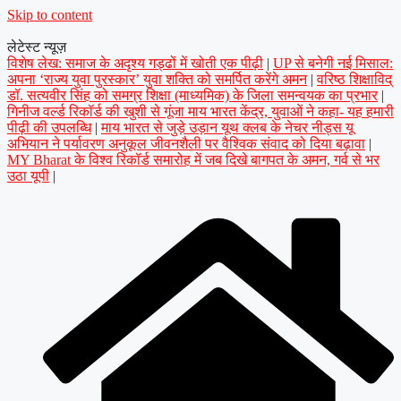
Skip to content
लेटेस्ट न्यूज़
विशेष लेख: समाज के अदृश्य गड्ढों में खोती एक पीढ़ी
|
UP से बनेगी नई मिसाल:
अपना ‘राज्य युवा पुरस्कार’ युवा शक्ति को समर्पित करेंगे अमन
|
वरिष्ठ शिक्षाविद्
डॉ. सत्यवीर सिंह को समग्र शिक्षा (माध्यमिक) के जिला समन्वयक का प्रभार
|
गिनीज वर्ल्ड रिकॉर्ड की खुशी से गूंजा माय भारत केंद्र, युवाओं ने कहा- यह हमारी
पीढ़ी की उपलब्धि
|
माय भारत से जुड़े उड़ान यूथ क्लब के नेचर नीड्स यू
अभियान ने पर्यावरण अनुकूल जीवनशैली पर वैश्विक संवाद को दिया बढ़ावा
|
MY Bharat के विश्व रिकॉर्ड समारोह में जब दिखे बागपत के अमन, गर्व से भर
उठा यूपी
|