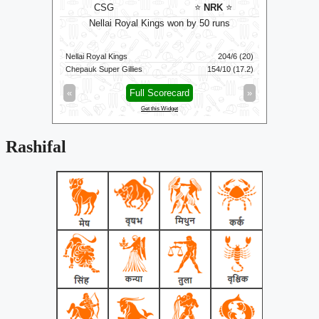
Kandy Royals
CSG
⭐
NRK
⭐
Colombo Kaps won by 6
Nellai Royal Kings won by 50 runs
Royal Kings
204/6 (20)
Colombo Kaps
 Super Gillies
154/10 (17.2)
Kandy Royals
Full Scorecard
»
«
Full Scorecard
Get this Widget
Get this Widget
Rashifal