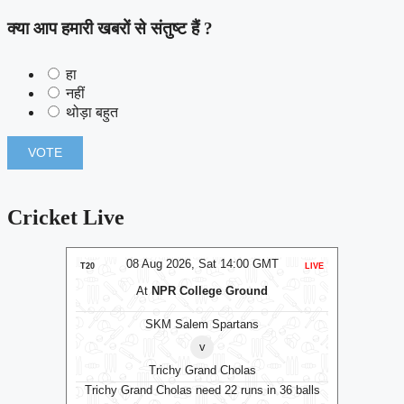
क्या आप हमारी खबरों से संतुष्ट हैं ?
हा
नहीं
थोड़ा बहुत
Cricket Live
MT
08 Aug 2026, Sat 14:00 GMT
0
LIVE
T20
LIVE
T20
m
At
NPR College Ground
SKM Salem Spartans
⭐
Manc
v
Trichy Grand Cholas
ts
Trichy Grand Cholas need 22 runs in 36 balls
Manchest