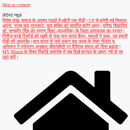
Skip to content
लेटेस्ट न्यूज़
विशेष लेख: समाज के अदृश्य गड्ढों में खोती एक पीढ़ी
|
UP से बनेगी नई मिसाल:
अपना ‘राज्य युवा पुरस्कार’ युवा शक्ति को समर्पित करेंगे अमन
|
वरिष्ठ शिक्षाविद्
डॉ. सत्यवीर सिंह को समग्र शिक्षा (माध्यमिक) के जिला समन्वयक का प्रभार
|
गिनीज वर्ल्ड रिकॉर्ड की खुशी से गूंजा माय भारत केंद्र, युवाओं ने कहा- यह हमारी
पीढ़ी की उपलब्धि
|
माय भारत से जुड़े उड़ान यूथ क्लब के नेचर नीड्स यू
अभियान ने पर्यावरण अनुकूल जीवनशैली पर वैश्विक संवाद को दिया बढ़ावा
|
MY Bharat के विश्व रिकॉर्ड समारोह में जब दिखे बागपत के अमन, गर्व से भर
उठा यूपी
|