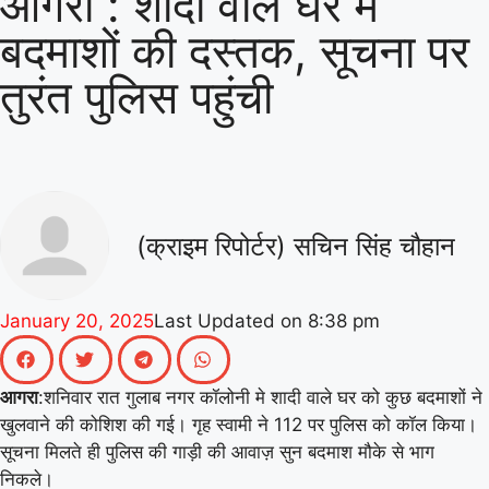
आगरा : शादी वाले घर मे
बदमाशों की दस्तक, सूचना पर
वर्ल्ड रिकॉर्ड की खुशी से गूंजा माय भारत केंद्र, युवाओं
तुरंत पुलिस पहुंची
ने कहा- यह हमारी पीढ़ी की उपलब्धि
|
माय भारत से
जुड़े उड़ान यूथ क्लब के नेचर नीड्स यू अभियान ने
पर्यावरण अनुकूल जीवनशैली पर वैश्विक संवाद को
दिया बढ़ावा
|
MY Bharat के विश्व रिकॉर्ड समारोह
(क्राइम रिपोर्टर) सचिन सिंह चौहान
में जब दिखे बागपत के अमन, गर्व से भर उठा यूपी
|
January 20, 2025
Last Updated on
8:38 pm
आगरा
:शनिवार रात गुलाब नगर कॉलोनी मे शादी वाले घर को कुछ बदमाशों ने
खुलवाने की कोशिश की गई। गृह स्वामी ने 112 पर पुलिस को कॉल किया।
सूचना मिलते ही पुलिस की गाड़ी की आवाज़ सुन बदमाश मौके से भाग
निकले।