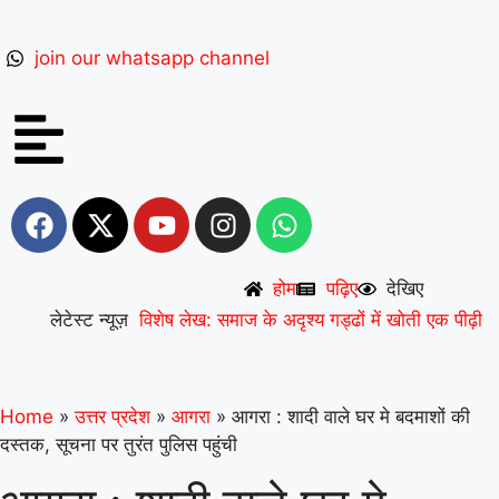
join our whatsapp channel
होम
पढ़िए
देखिए
लेटेस्ट न्यूज़
विशेष लेख: समाज के अदृश्य गड्ढों में खोती एक पीढ़ी
|
UP से बनेगी नई मिसाल: अपना ‘राज्य युवा
पुरस्कार’ युवा शक्ति को समर्पित करेंगे अमन
|
वरिष्ठ
Home
»
उत्तर प्रदेश
»
आगरा
»
आगरा : शादी वाले घर मे बदमाशों की
दस्तक, सूचना पर तुरंत पुलिस पहुंची
शिक्षाविद् डॉ. सत्यवीर सिंह को समग्र शिक्षा
(माध्यमिक) के जिला समन्वयक का प्रभार
|
गिनीज