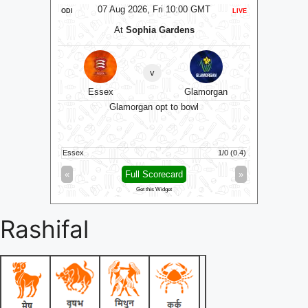
T
07 Aug 2026, Fri 10:00 GMT
LIVE
ODI
LIVE
ODI
und
At
Sophia Gardens
v
shire
Essex
Glamorgan
Gl
Glamorgan opt to bowl
Essex
1/0 (0.4)
Gloucester
»
«
Full Scorecard
»
«
Get this Widget
Rashifal