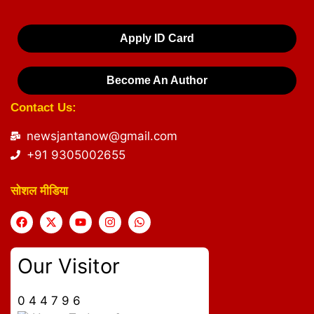
Apply ID Card
Become An Author
Contact Us:
newsjantanow@gmail.com
+91 9305002655
सोशल मीडिया
Our Visitor
0
4
4
7
9
6