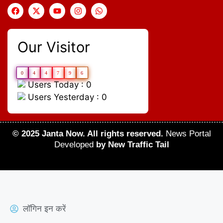
Our Visitor
0
4
4
7
9
6
Users Today : 0
Users Yesterday : 0
© 2025 Janta Now. All rights reserved.
News Portal
Developed
by New Traffic Tail
लॉगिन इन करें