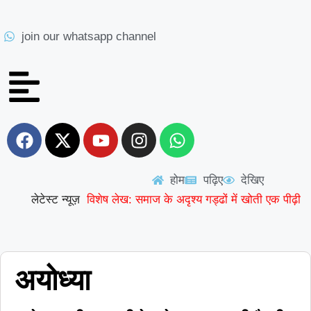
join our whatsapp channel
होम
पढ़िए
देखिए
लेटेस्ट न्यूज़
विशेष लेख: समाज के अदृश्य गड्ढों में खोती एक पीढ़ी
|
UP से बनेगी नई मिसाल: अपना ‘राज्य युवा
|
पुरस्कार’ युवा शक्ति को समर्पित करेंगे अमन
वरिष्ठ
अयोध्या
शिक्षाविद् डॉ. सत्यवीर सिंह को समग्र शिक्षा