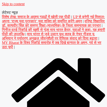
Skip to content
लेटेस्ट न्यूज़
विशेष लेख: समाज के अदृश्य गड्ढों में खोती एक पीढ़ी
|
UP से बनेगी नई मिसाल:
अपना ‘राज्य युवा पुरस्कार’ युवा शक्ति को समर्पित करेंगे अमन
|
वरिष्ठ शिक्षाविद्
डॉ. सत्यवीर सिंह को समग्र शिक्षा (माध्यमिक) के जिला समन्वयक का प्रभार
|
गिनीज वर्ल्ड रिकॉर्ड की खुशी से गूंजा माय भारत केंद्र, युवाओं ने कहा- यह हमारी
पीढ़ी की उपलब्धि
|
माय भारत से जुड़े उड़ान यूथ क्लब के नेचर नीड्स यू
अभियान ने पर्यावरण अनुकूल जीवनशैली पर वैश्विक संवाद को दिया बढ़ावा
|
MY Bharat के विश्व रिकॉर्ड समारोह में जब दिखे बागपत के अमन, गर्व से भर
उठा यूपी
|