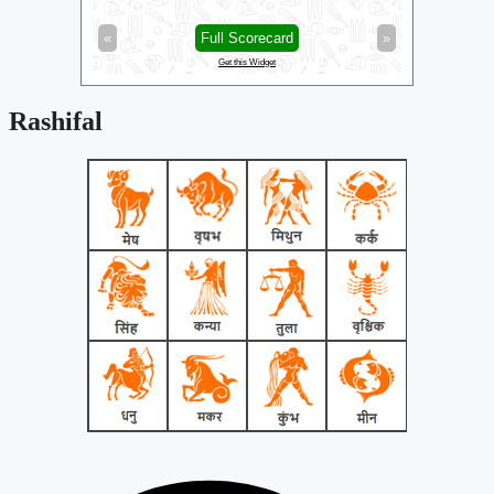
Durham
»
«
Full Scorecard
»
«
Get this Widget
Rashifal