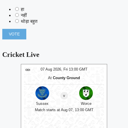
हा
नहीं
थोड़ा बहुत
Cricket Live
T
07 Aug 2026, Fri 13:00 GMT
ODI
ODI
At
The Cooper Associates County Ground
v
rce
Somerset
Surrey
Dur
0 GMT
Surrey opt to bowl